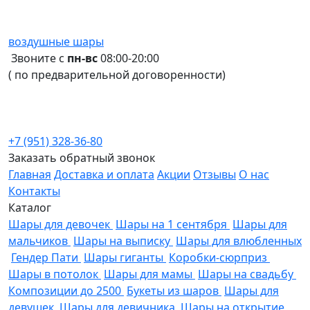
воздушные шары
Звоните с
пн-вс
08:00-20:00
( по предварительной договоренности)
+7 (951) 328-36-80
Заказать обратный звонок
Главная
Доставка и оплата
Акции
Отзывы
О нас
Контакты
Каталог
Шары для девочек
Шары на 1 сентября
Шары для
мальчиков
Шары на выписку
Шары для влюбленных
Гендер Пати
Шары гиганты
Коробки-сюрприз
Шары в потолок
Шары для мамы
Шары на свадьбу
Композиции до 2500
Букеты из шаров
Шары для
девушек
Шары для девичника
Шары на открытие