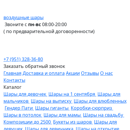
воздушные шары
Звоните с
пн-вс
08:00-20:00
( по предварительной договоренности)
+7 (951) 328-36-80
Заказать обратный звонок
Главная
Доставка и оплата
Акции
Отзывы
О нас
Контакты
Каталог
Шары для девочек
Шары на 1 сентября
Шары для
мальчиков
Шары на выписку
Шары для влюбленных
Гендер Пати
Шары гиганты
Коробки-сюрприз
Шары в потолок
Шары для мамы
Шары на свадьбу
Композиции до 2500
Букеты из шаров
Шары для
девушек
Шары для девичника
Шары на открытие